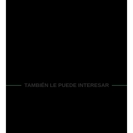
entrada anterior
HUSQVARNA CHAINSAW FUEL MIX RATIO-
¡INCLUIMOS TODO LO QUE NECESITA!
siguiente entrada
CAPACIDAD DE ACEITE PARA CORTACÉSPEDES
BRIGGS AND STRATTON – ¡EXPLICACIÓN DE
TODAS LAS SERIES!
TAMBIÉN LE PUEDE INTERESAR