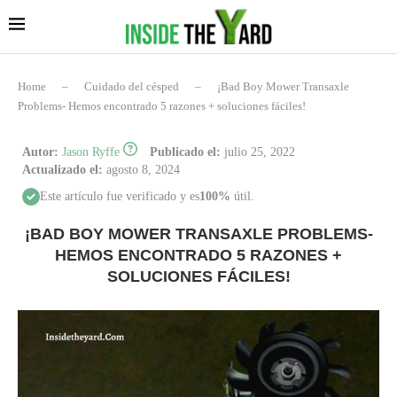
Home
–
Cuidado del césped
–
¡Bad Boy Mower Transaxle
Problems- Hemos encontrado 5 razones + soluciones fáciles!
Autor:
Jason Ryffe
Publicado el:
julio 25, 2022
Actualizado el:
agosto 8, 2024
Este artículo fue verificado y es
100%
útil.
¡BAD BOY MOWER TRANSAXLE PROBLEMS-
HEMOS ENCONTRADO 5 RAZONES +
SOLUCIONES FÁCILES!