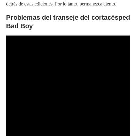
detrás de estas ediciones. Por lo tanto, permanezca atento.
Problemas del transeje del cortacésped
Bad Boy
El cortacésped Bad Boy tiene un excelente sistema de
suspensión. Puede hacer que la conducción sea muy suave
mientras mantiene la plataforma del cortacésped estable incluso
durante el corte en terreno accidentado. Al mismo tiempo,
obtendrá un corte más suave, uniforme y limpio.
Sin embargo, debido a los problemas del transeje, los cortes no
pueden ser de buena calidad, y los paseos no pueden’ser más
suaves. Puede dañar duramente céspedes sensibles como la
hierba Bermuda que necesitan una altura de corte tolerable y un
corte limpio.