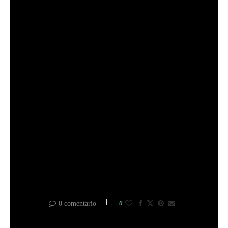
Jason Ryffe
Si tiene un motor, Jason tiene una idea bastante clara de cómo
funciona. Jason se graduó en Tecnología Mecánica Automotriz
de Bishop State en 1992. Después de trabajar en vehículos
durante 11 años, hizo la transición a la venta de tractores y
vehículos para el cuidado del césped. Actualmente, Jason
escribe y edita gran parte de nuestro contenido mientras se
jubila con su encantadora esposa, Shelley.
0
0 comentario