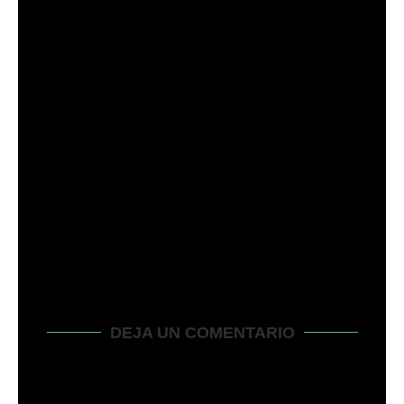
SU CORTACÉSPED HUSQVARNA SE PARA
CUANDO ESTÁ CALIENTE...
marzo 13, 2024
DEJA UN COMENTARIO