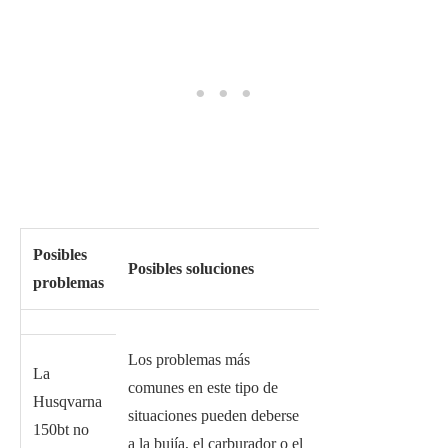
Posibles
Posibles soluciones
problemas
Los problemas más
La
comunes en este tipo de
Husqvarna
situaciones pueden deberse
150bt no
a la bujía, el carburador o el