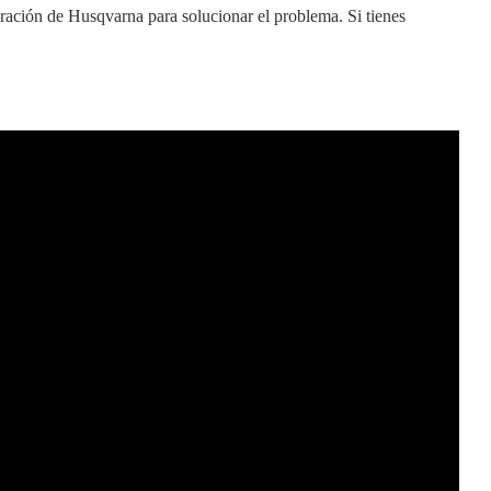
aración de Husqvarna para solucionar el problema. Si tienes
frecuentes (FAQ)
ca la Husqvarna 550xp?
as Husqvarna se fabrican en Huskvarna, Suecia.
una Husqvarna 550xp?
,8 libras o 4,9 kilogramos.
 lleva una Husqvarna 550xp?
cadena de 20″ de largo con 0,050″ Calibre.
ras Finales