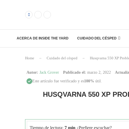
ACERCA DE INSIDE THE YARD
CUIDADO DEL CÉSPED
Home
–
Cuidado del césped
–
Husqvarna 550 XP Probl
Autor:
Jack Grover
Publicado el:
marzo 2, 2022
Actualiz
Este artículo fue verificado y es
100%
útil.
HUSQVARNA 550 XP PR
Tiempo de lectura:
7 min
¿Prefiere escuchar?