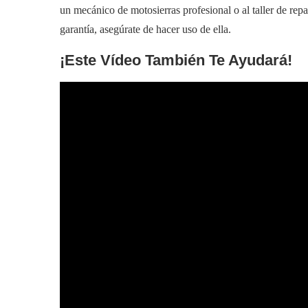
un mecánico de motosierras profesional o al taller de rep
garantía, asegúrate de hacer uso de ella.
¡Este Vídeo También Te Ayudará!
Preguntas 
¿Dónde se fabri
Como su nombre indica, las motosierr
¿Cuánto pesa 
El modelo pesa 10
¿Qué tamaño de cadena
Husqvarna 550 XP Mak 2 lleva una 
Palab