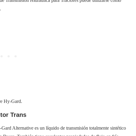
de Transmisión Hidráulica para Tractores puede utilizarse como
.
re Hy-Gard.
tor Trans
rd Alternative es un líquido de transmisión totalmente sintético