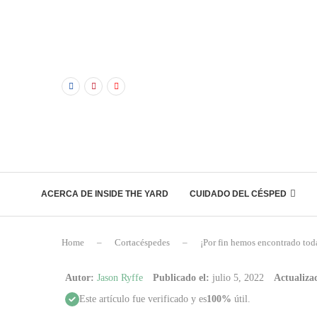
ACERCA DE INSIDE THE YARD
CUIDADO DEL CÉSPED
Home
–
Cortacéspedes
–
¡Por fin hemos encontrado toda
Autor:
Jason Ryffe
Publicado el:
julio 5, 2022
Actualizad
Este artículo fue verificado y es
100%
útil.