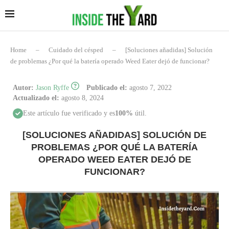
Home
–
Cuidado del césped
–
[Soluciones añadidas] Solución
de problemas ¿Por qué la batería operado Weed Eater dejó de funcionar?
Autor:
Jason Ryffe
Publicado el:
agosto 7, 2022
Actualizado el:
agosto 8, 2024
Este artículo fue verificado y es
100%
útil.
[SOLUCIONES AÑADIDAS] SOLUCIÓN DE
PROBLEMAS ¿POR QUÉ LA BATERÍA
OPERADO WEED EATER DEJÓ DE
FUNCIONAR?