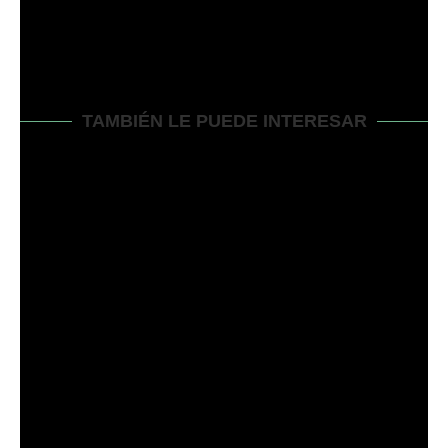
BOBCAT 1025R VS JOHN DEERE 1025R- ¡VEA QUE
LO HEMOS DESGLOSADO TODO!
TAMBIÉN LE PUEDE INTERESAR