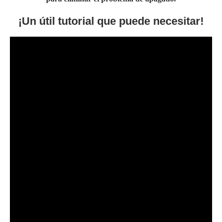
¡Un útil tutorial que puede necesitar!
Preguntas frecuentes (FAQ)
¿Cómo se arregla un desbrozador que no
arranca?
Para arreglar una desbrozadora que no arranca,
compruebe el combustible para asegurarse de que está
utilizando la proporción correcta de gasolina y aceite para la
desbrozadora. A continuación, debe cambiar la bujía. A
continuación, sustituya el filtro de combustible. A
continuación, revise el proceso de arranque de la
desbrozadora. Por último, vacíe el cesto de recogida de
hierba y ponga en marcha la desbrozadora para comprobar
si funciona.