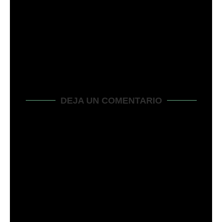
SU CORTACÉSPED HUSQVARNA SE PARA
CUANDO ESTÁ CALIENTE...
marzo 13, 2024
DEJA UN COMENTARIO