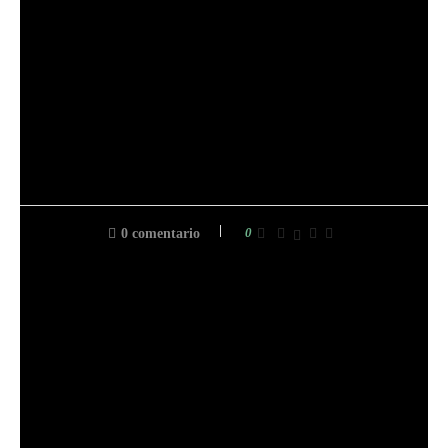
Después de trabajar en vehículos durante 11 años,
hizo la transición a la venta de tractores y vehículos
para el cuidado del césped. Actualmente, Jason
escribe y edita gran parte de nuestro contenido
mientras se jubila con su encantadora esposa, Shelley.
0
0 comentario
entrada anterior
[HEMOS RESPONDIDO CUIDADOSAMENTE] ¿SON
BUENOS LOS CORTACÉSPEDES TORO ZERO
TURN?
siguiente entrada