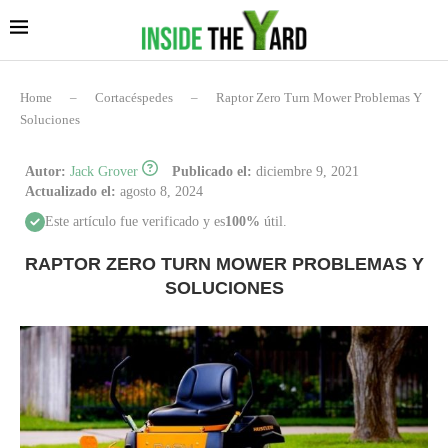
Home
–
Cortacéspedes
–
Raptor Zero Turn Mower Problemas Y
Soluciones
Autor:
Jack Grover
Publicado el:
diciembre 9, 2021
Actualizado el:
agosto 8, 2024
Este artículo fue verificado y es
100%
útil.
RAPTOR ZERO TURN MOWER PROBLEMAS Y
SOLUCIONES