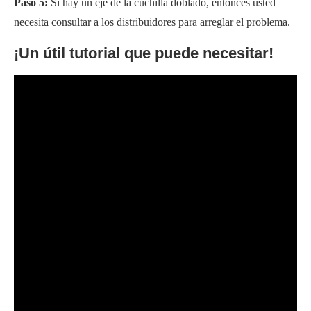
Paso 5:
Si hay un eje de la cuchilla doblado, entonces usted
necesita consultar a los distribuidores para arreglar el problema.
¡Un útil tutorial que puede necesitar!
Preguntas frecuentes (FAQ)
¿Son los Hustler’s buenos
cortacéspedes?
Hustler produce cortacéspedes de alta calidad tanto para uso
comercial como personal. Proporcionan un rendimiento óptimo
según la configuración del motor y otros componentes. Por lo
tanto podemos decir que son buenos cortacéspedes.
¿Qué tan rápido es un hustler raptor?
La velocidad depende de la capacidad del motor del Hustler
raptor. En la mayoría de los cortacéspedes, la velocidad máxima