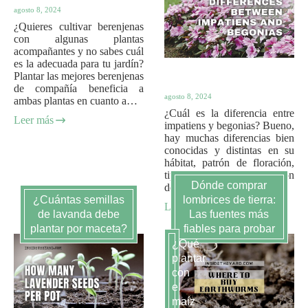
agosto 8, 2024
¿Quieres cultivar berenjenas
con algunas plantas
acompañantes y no sabes cuál
es la adecuada para tu jardín?
Plantar las mejores berenjenas
de compañía beneficia a
agosto 8, 2024
ambas plantas en cuanto a…
¿Cuál es la diferencia entre
Leer más
impatiens y begonias? Bueno,
hay muchas diferencias bien
conocidas y distintas en su
hábitat, patrón de floración,
tipo de semilla, determinación
Dónde comprar
del sexo, tipos de…
¿Cuántas semillas
lombrices de tierra:
Leer más
de lavanda debe
Las fuentes más
plantar por maceta?
fiables para probar
¿Qué
plantar
con
el
maíz