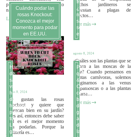
fruta-
planta aportará un aspecto
muchos jardineros se
Cuándo podar las
¿Qué
natural y cautivador…
enfrentan a plagas de
rosas Knockout:
no
insectos…
Leer más
Conozca el mejor
sabe
Leer más
momento para podar
sobre
en EE.UU.
ellas?
agosto 8, 2024
¿Cuáles son las plantas que se
comen a las moscas de la
Harina
Por
fruta? Cuando pensamos en
de
qué
plantas carnívoras, solemos
sangre
&
imaginarnos a las venus
vs
Cómo
atrapamoscas o a las plantas
agosto 8, 2024
harina
colocar
de jarra…
¿Le gustan las rosas
de
banda
Leer más
Knockout y quiere que
huesos
de
florezcan bien en su jardín?
para
grava
Si es así, entonces debe saber
tomates:
alrededor
cuál es el mejor momento
La
de
para podarlas. Porque la
guía
la
jardinería es…