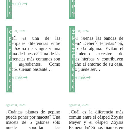
definitiva
casa:
Leer más
de
Procedimientos
diferenciación
sencillos
agosto 8, 2024
agosto 8, 2024
Cuántas
Zoysia
¿Cuál es una de las
¿Son buenas las bandas de
plantas
Meyer
principales diferencias entre
grava? Debería tenerlas? Sí,
de
vs
una harina de sangre y una
sin duda alguna. Evitan el
pepino
Zoysia
harina de huesos? Una de las
crecimiento excesivo de
por
Esmeralda:
diferencias más comunes son
malas hierbas y contribuyen
maceta:
La
sus ingredientes. Como
mucho al entorno de su casa.
guía
guía
ambos suenan bastante…
Pero puede ser…
definitiva
definitiva
Leer más
Leer más
del
de
experto
diferenciación
agosto 8, 2024
agosto 8, 2024
¿Cuántas plantas de pepino
¿Cuál es la diferencia más
puede poner por maceta? Una
común entre el césped Zoysia
maceta de 5 galones sólo
Meyer y el césped Zoysia
puede soportar las
Esmeralda? Si nos fijamos en