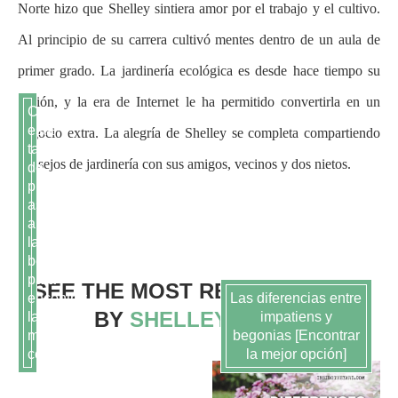
Norte hizo que Shelley sintiera amor por el trabajo y el cultivo.
Al principio de su carrera cultivó mentes dentro de un aula de
primer grado. La jardinería ecológica es desde hace tiempo su
pasión, y la era de Internet le ha permitido convertirla en un
Consulta
esta
negocio extra. La alegría de Shelley se completa compartiendo
tabla
consejos de jardinería con sus amigos, vecinos y dos nietos.
de
plantas
asociadas
a
la
berenjena
para
SEE THE MOST RECENT POSTS
encontrar
Las diferencias entre
BY
SHELLEY RYFFE
las
impatiens y
mejores
begonias [Encontrar
compañeras
la mejor opción]