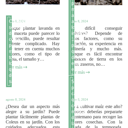
para
mantener
alejados
Cuántas
a
agosto 8, 2024
agosto 8, 2024
semillas
los
Aunque plantar lavanda en
¿Es difícil conseguir
una maceta puede parecer lo
lombrices? Depende de
de
insectos?
más sencillo, puede resultar
varios factores, como su
coleo
16
bastante complicado. Hay
ubicación, su experiencia en
por
plantas
que tener en cuenta muchos
jardinería y mucho más.
maceta:
que
factores, como el tipo de
Aunque es fácil encontrar
todo
deben
planta, el tamaño y…
lombrices de tierra en los
lo
estar
patios traseros, no…
Leer más
que
en
Leer más
debes
la
saber
cima
5
plantas
carnívoras
que
agosto 8, 2024
agosto 8, 2024
comen
¿Desea dar un aspecto más
¿Va a cultivar maíz este año?
alegre a su jardín? Puede
Entonces deberías prepararte
moscas
plantar fácilmente plantas de
de antemano para recoger las
de
Coleus en su jardín. Con los
mejores cosechas. Con la
la
cuidados adecuados, esta
llegada de la temporada,