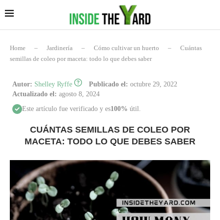
Home
–
Jardinería
–
Cómo cultivar un huerto
–
Cuántas
semillas de coleo por maceta: todo lo que debes saber
Autor:
Shelley Ryffe
Publicado el:
octubre 29, 2022
Actualizado el:
agosto 8, 2024
Este artículo fue verificado y es
100%
útil.
CUÁNTAS SEMILLAS DE COLEO POR
MACETA: TODO LO QUE DEBES SABER