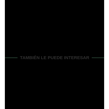
CÉSPED BERMUDA? [SABER DELICADAMENTE]
siguiente entrada
CÓMO ELEGIR EL MOTOR DE ARRANQUE
ADECUADO PARA KAWASAKI FR651V- ¡GUÍA TODO
EN UNO!
TAMBIÉN LE PUEDE INTERESAR