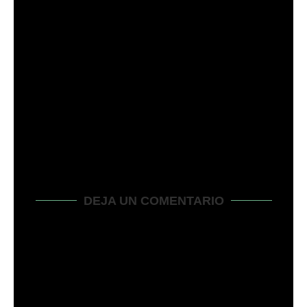
ENSEÑAR A LOS NIÑOS LO QUE DEBEN Y...
enero 3, 2024
DEJA UN COMENTARIO