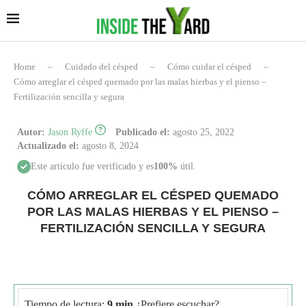
Home
–
Cuidado del césped
–
Cómo cuidar el césped
–
Cómo arreglar el césped quemado por las malas hierbas y el pienso –
Fertilización sencilla y segura
Autor:
Jason Ryffe
Publicado el:
agosto 25, 2022
Actualizado el:
agosto 8, 2024
Este artículo fue verificado y es
100%
útil.
CÓMO ARREGLAR EL CÉSPED QUEMADO
POR LAS MALAS HIERBAS Y EL PIENSO –
FERTILIZACIÓN SENCILLA Y SEGURA
Tiempo de lectura:
9 min
¿Prefiere escuchar?