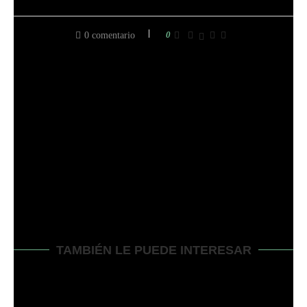
0
0 comentario
entrada anterior
QUÉ TIPO DE ARENA PARA EL CÉSPED: SEPA POR
QUÉ Y DÓNDE CON 5 TIPOS
siguiente entrada
CÓMO CAMBIAR LA CORREA DE LA TOMA DE
FUERZA EN EL GRASSHOPPER – FÁCIL MANERA
TAMBIÉN LE PUEDE INTERESAR