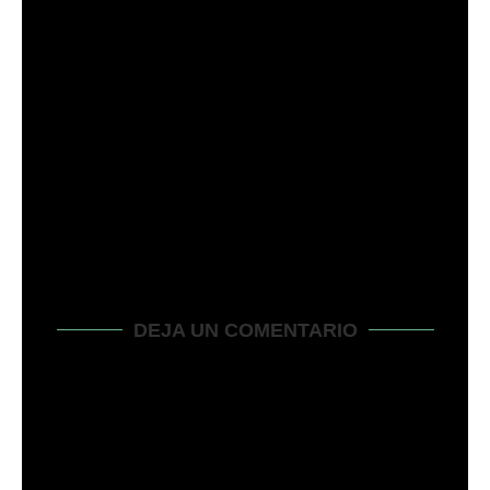
11 RAZONES POR LAS QUE SU CORTACÉSPED
ELÉCTRICO...
marzo 13, 2024
DEJA UN COMENTARIO