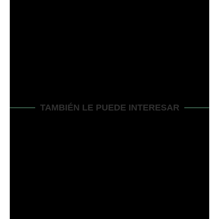
PROPIETARIO DE UN CÉSPED NECESITA SABER
siguiente entrada
¿EL ASPERSOR HUNTER NO GIRA? ¡ARRÉGLELO
AHORA!
TAMBIÉN LE PUEDE INTERESAR