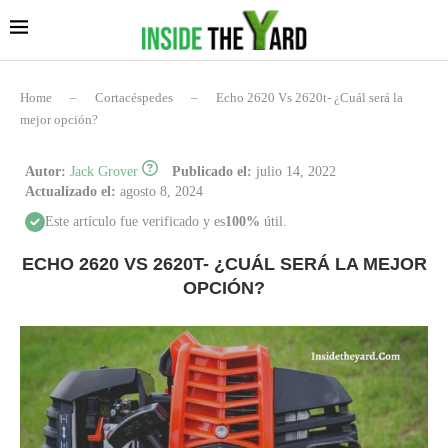
Home
–
Cortacéspedes
–
Echo 2620 Vs 2620t- ¿Cuál será la
mejor opción?
Autor:
Jack Grover
Publicado el:
julio 14, 2022
Actualizado el:
agosto 8, 2024
Este artículo fue verificado y es
100%
útil.
ECHO 2620 VS 2620T- ¿CUÁL SERÁ LA MEJOR
OPCIÓN?