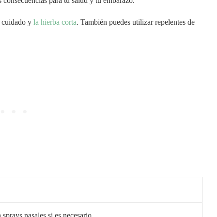
s consecuencias para tu salud y tu embarazo.
en cuidado y
la hierba corta
. También puedes utilizar repelentes de
a sprays nasales si es necesario