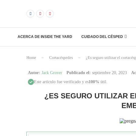
ACERCA DE INSIDE THE YARD
CUIDADO DEL CÉSPED
Home
–
Cortacéspedes
–
¿Es seguro utilizar el cortacé
Autor:
Jack Grover
Publicado el:
septiembre 20, 2023
Ac
Este artículo fue verificado y es
100%
útil.
¿ES SEGURO UTILIZAR 
EM