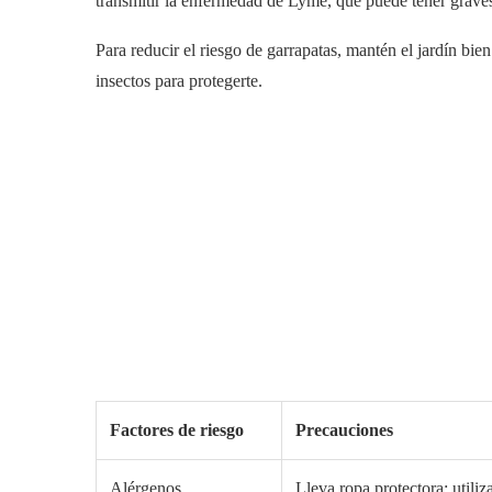
transmitir la enfermedad de Lyme, que puede tener grave
Para reducir el riesgo de garrapatas, mantén el jardín bi
insectos para protegerte.
Factores de riesgo
Precauciones
Alérgenos
Lleva ropa protectora; utiliz