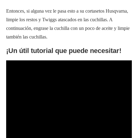
Entonces, si alguna vez le pasa esto a su cortasetos Husqvarna,
limpie los restos y Twiggs atascados en las cuchillas. A
continuación, engrase la cuchilla con un poco de aceite y limpie
también las cuchillas.
¡Un útil tutorial que puede necesitar!
Preguntas frecuentes (FAQs)
Varias razones potenciales que pueden causar que un cortasetos
siga cortándose incluyen un carburador obstruido, un
sobrecalentamiento del motor o un problema con el parallamas.
Y todos estos problemas pueden surgir por un uso excesivo o
por falta de mantenimiento adecuado.
¿Cómo arreglo mi cortasetos que no
funciona?