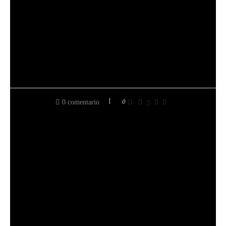
Actualmente, Jason escribe y edita gran parte de nuestro
contenido mientras se jubila con su encantadora esposa,
Shelley.
0
0 comentario
entrada anterior
¡JOHN DEERE GT245 PROBLEMAS+ SOLUCIONES
RÁPIDAS Y FIABLES!
siguiente entrada
¿POR QUÉ LOS DIENTES DE LEÓN SE APODERAN
DE MI JARDÍN? ¿CÓMO ELIMINARLOS?