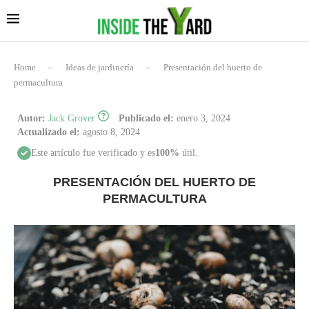
Home
–
Ideas de jardinería
–
Presentación del huerto de
permacultura
Autor:
Jack Grover
Publicado el:
enero 3, 2024
Actualizado el:
agosto 8, 2024
Este artículo fue verificado y es
100%
útil.
PRESENTACIÓN DEL HUERTO DE
PERMACULTURA