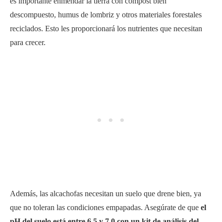
Además, las alcachofas necesitan un suelo que drene bien, ya
que no toleran las condiciones empapadas. Asegúrate de que
el
pH del suelo está entre 6,5 y 7,0 con un kit de análisis del
suelo
o consultando con el centro de extensión local.
Cuando plantes tus trasplantes de alcachofa en el exterior, dales
mucho espacio. Separa las plantas entre un metro y un metro y