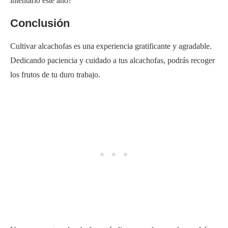
Una vez que tus alcachofas estén listas para la cosecha, podrás
experimentar la alegría de saborear tus propios productos
cultivados en casa. Prueba a experimentar con distintas
variedades para añadir variedad a tu huerto y a tus creaciones
culinarias.
La jardinería puede ser una actividad divertida y gratificante, y
cultivar alcachofas no es una excepción. Con los cuidados y la
atención adecuados, puedes disfrutar del delicioso sabor de tus