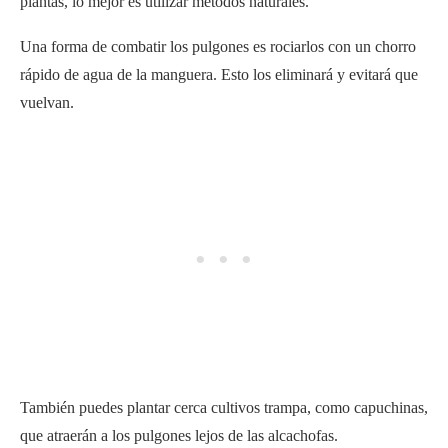
También puedes plantar cerca cultivos trampa, como capuchinas,
que atraerán a los pulgones lejos de las alcachofas.
Cultivar alcachofas en bancales elevados o contenedores
mantendrá a raya a las babosas. Así evitarás que entren en
contacto con el suelo.
Para atrapar a las babosas, entierra un plato de tarta en la tierra,
asegurándote de que el borde esté a ras de la superficie. Luego
llena el plato con cerveza. Las babosas se sentirán atraídas por la
cerveza, pero no podrán escapar, lo que reducirá su número y