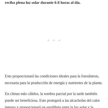
Esto proporcionará las condiciones ideales para la fotosíntesis,
necesaria para la producción de energía y nutrientes de la planta.
En climas más cálidos, la sombra parcial por la tarde también
puede ser beneficiosa. Esto protegerá a las alcachofas del calor
intenso y proporcionará un equilibrio entre la luz solar y la
temperatura.
Es importante encontrar un lugar que mantenga las plantas sanas
y productivas sin sobreexponerlas a la luz solar directa.