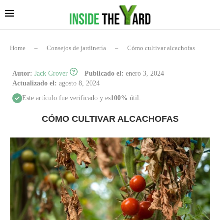
Home
–
Consejos de jardinería
–
Cómo cultivar alcachofas
Autor:
Jack Grover
Publicado el:
enero 3, 2024
Actualizado el:
agosto 8, 2024
Este artículo fue verificado y es
100%
útil.
CÓMO CULTIVAR ALCACHOFAS