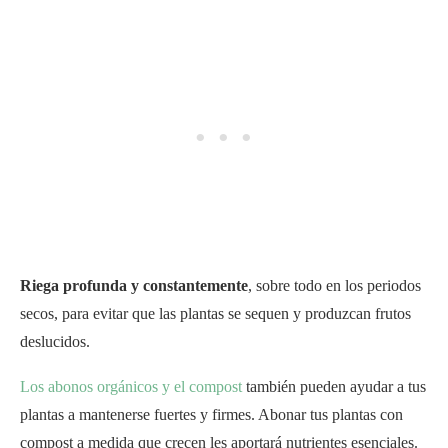
Riega profunda y constantemente
, sobre todo en los periodos
secos, para evitar que las plantas se sequen y produzcan frutos
deslucidos.
Los abonos orgánicos y el compost
también pueden ayudar a tus
plantas a mantenerse fuertes y firmes. Abonar tus plantas con
compost a medida que crecen les aportará nutrientes esenciales.
Además, añadir mantillo orgánico a los lechos de tu huerto no
sólo evitará la germinación de malas hierbas, sino que también
conservará la humedad del suelo. Esto garantizará que tus