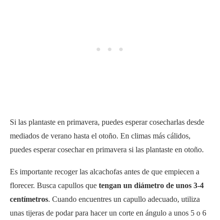
Si las plantaste en primavera, puedes esperar cosecharlas desde
mediados de verano hasta el otoño. En climas más cálidos,
puedes esperar cosechar en primavera si las plantaste en otoño.
Es importante recoger las alcachofas antes de que empiecen a
florecer. Busca capullos que
tengan un diámetro de unos 3-4
centímetros
. Cuando encuentres un capullo adecuado, utiliza
unas tijeras de podar para hacer un corte en ángulo a unos 5 o 6
cm por debajo de la base de la flor. El tallo más cercano a la flor
contiene un corazón tierno en su núcleo, por lo que cosecharlo
de esta forma te asegurará que lo aprovechas al máximo.
Recuerda que lo que quieres recolectar es la flor con pétalos.
Variedades sugeridas
¡Cultiva tus propias alcachofas este año! Con distintas
variedades para elegir, tendrás un abanico de sabores y colores