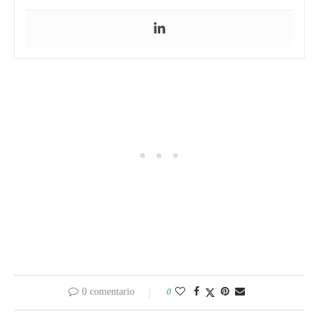
0 comentario
0
entrada anterior
CÓMO CONGELAR LA CALABAZA
siguiente entrada
COSECHA DEL BRÓCOLI Y LA COLIFLOR
TAMBIÉN LE PUEDE INTERESAR