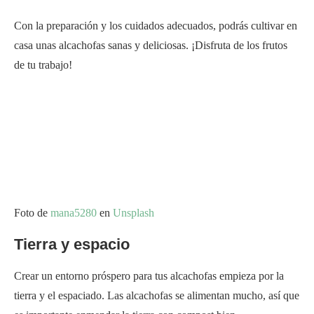
Con la preparación y los cuidados adecuados, podrás cultivar en
casa unas alcachofas sanas y deliciosas. ¡Disfruta de los frutos
de tu trabajo!
Foto de
mana5280
en
Unsplash
Tierra y espacio
Crear un entorno próspero para tus alcachofas empieza por la
tierra y el espaciado. Las alcachofas se alimentan mucho, así que
es importante enmendar la tierra con compost bien
descompuesto, humus de lombriz y otros materiales forestales
reciclados. Esto les proporcionará los nutrientes que necesitan
para crecer.