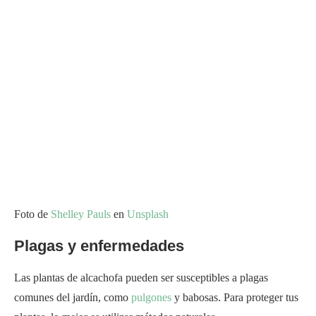
Foto de
Shelley Pauls
en
Unsplash
Plagas y enfermedades
Las plantas de alcachofa pueden ser susceptibles a plagas
comunes del jardín, como
pulgones
y babosas. Para proteger tus
plantas, lo mejor es utilizar métodos naturales.
Una forma de combatir los pulgones es rociarlos con un chorro
rápido de agua de la manguera. Esto los eliminará y evitará que
vuelvan.