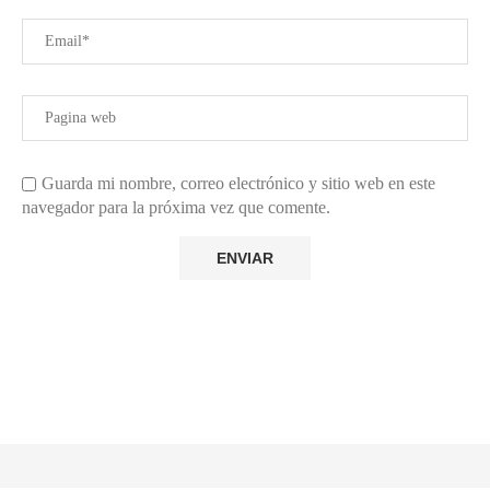
SOBRE NOSOTROS
Inside The Yard es tu fuente de referencia para todo lo relacionado
con el césped y el jardín, ya que ofrece consejos de expertos para
cada rincón de tu espacio exterior, desde la solución de problemas
con el tractor hasta los mejores consejos para plantar rosas, todo
ello envuelto en el blog de jardinería de más rápido crecimiento
del país.