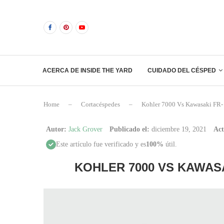
ACERCA DE INSIDE THE YARD
CUIDADO DEL CÉSPED
Home
–
Cortacéspedes
–
Kohler 7000 Vs Kawasaki FR- 
Autor:
Jack Grover
Publicado el:
diciembre 19, 2021
Act
Este artículo fue verificado y es
100%
útil.
KOHLER 7000 VS KAWAS