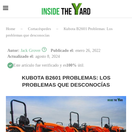
Home
–
Cortacéspedes
–
Kubota B2601 Problemas: Los
problemas que desconocías
Autor:
Jack Grover
Publicado el:
enero 26, 2022
Actualizado el:
agosto 8, 2024
Este artículo fue verificado y es
100%
útil.
KUBOTA B2601 PROBLEMAS: LOS
PROBLEMAS QUE DESCONOCÍAS