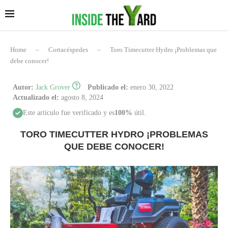
Home
–
Cortacéspedes
–
Toro Timecutter Hydro ¡Problemas que
debe conocer!
Autor:
Jack Grover
Publicado el:
enero 30, 2022
Actualizado el:
agosto 8, 2024
Este artículo fue verificado y es
100%
útil.
TORO TIMECUTTER HYDRO ¡PROBLEMAS
QUE DEBE CONOCER!