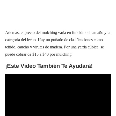
Además, el precio del mulching varía en función del tamaño y la
categoría del lecho. Hay un puñado de clasificaciones como
teñido, caucho y virutas de madera. Por una yarda cúbica, se
puede cobrar de $15 a $40 por mulching.
¡Este Vídeo También Te Ayudará!
Preguntas frecuentes (FAQ)
¿Cuánto debo cobrar por podar arbustos?
¿Cuánto debo cobrar por podar arbustos?
Usted debe cobrar a través de la por arbusto o por hora. Así que