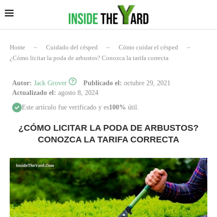
Home
–
Cuidado del césped
–
Cómo cuidar el césped
–
¿Cómo licitar la poda de arbustos? Conozca la tarifa correcta
Autor:
Jack Grover
Publicado el:
octubre 29, 2021
Actualizado el:
agosto 8, 2024
Este artículo fue verificado y es
100%
útil.
¿CÓMO LICITAR LA PODA DE ARBUSTOS?
CONOZCA LA TARIFA CORRECTA