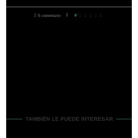
0
0 comentario
entrada anterior
CÓMO APAGAR EL CORTACÉSPED HONDA – 3
MANERAS PRO
siguiente entrada
¿CÓMO HACER EL SOSTENEDOR DE TAZA PARA
LA CORTADORA DE CÉSPED CON 2 MANERAS
FÁCILES?
TAMBIÉN LE PUEDE INTERESAR