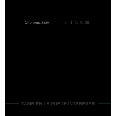
0
0 comentario
entrada anterior
STIHL WEED EATER WON’T STAY RUNNING? ¡GUÍA
DE SOLUCIÓN DE PROBLEMAS PARA USTED!
siguiente entrada
CRAFTSMAN WEED EATER WON’T STAY RUNNING
(CAUSAS COMUNES & SOLUCIONES FÁCILES)
TAMBIÉN LE PUEDE INTERESAR