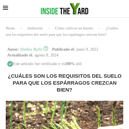
Home
–
Jardinería
–
Cómo cultivar un huerto
–
¿Cuáles
son los requisitos del suelo para que los espárragos crezcan bien?
Autor:
Shelley Ryffe
Publicado el:
junio 9, 2022
Actualizado el:
agosto 8, 2024
Este artículo fue verificado y es
100%
útil.
¿CUÁLES SON LOS REQUISITOS DEL SUELO
PARA QUE LOS ESPÁRRAGOS CREZCAN
BIEN?