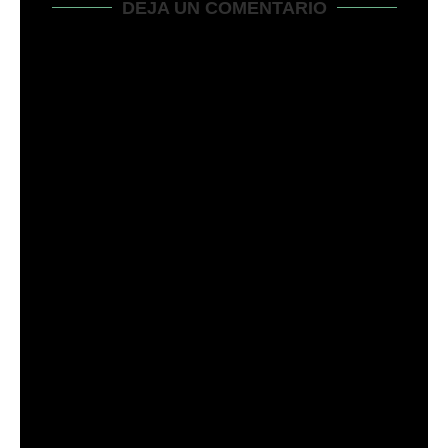
DEJA UN COMENTARIO
Guarda mi nombre, correo electrónico y sitio web en este
navegador para la próxima vez que comente.