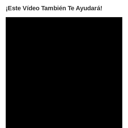
¡Este Vídeo También Te Ayudará!
Preguntas frecuentes (FAQs)
¿Cómo se prepara la tierra para los
espárragos?
Puede preparar el suelo con algunas enmiendas comunes como
arena, estiércol de vaca u oveja y musgo de turba. Aplique cal si
es necesario. Haga que el lecho de espárragos esté libre de malas
hierbas e insectos para un mejor crecimiento de la planta.
Requiere un suelo bien drenado, rico y no ácido.
Sí, los posos de café funcionan de maravilla con los espárragos.
Contiene nutrientes esenciales como fósforo, nitrógeno y potasio
que los espárragos necesitan. Los posos de café también aportan
algunos micronutrientes vitales en verduras de primavera como