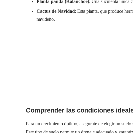
Planta panda (Kalanchoe)
: Una suculenta única c
Cactus de Navidad
: Esta planta, que produce herm
navideño.
Comprender las condiciones ideale
Para un crecimiento óptimo, asegúrate de elegir un suelo s
Este tipo de suelo permite un drenaje adecuado y garantiza