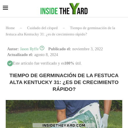
Home
–
Cuidado del césped
–
Tiempo de germinación de la
festuca alta Kentucky 31: ¿es de crecimiento rápido?
Autor:
Jason Ryffe
Publicado el:
noviembre 3, 2022
Actualizado el:
agosto 8, 2024
Este artículo fue verificado y es
100%
útil.
TIEMPO DE GERMINACIÓN DE LA FESTUCA
ALTA KENTUCKY 31: ¿ES DE CRECIMIENTO
RÁPIDO?