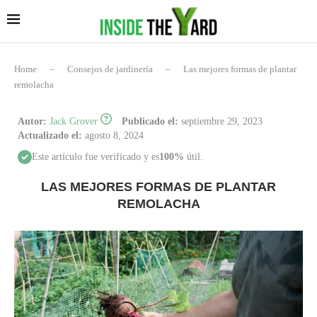
Home
–
Consejos de jardinería
–
Las mejores formas de plantar
remolacha
Autor:
Jack Grover
Publicado el:
septiembre 29, 2023
Actualizado el:
agosto 8, 2024
Este artículo fue verificado y es
100%
útil.
LAS MEJORES FORMAS DE PLANTAR
REMOLACHA