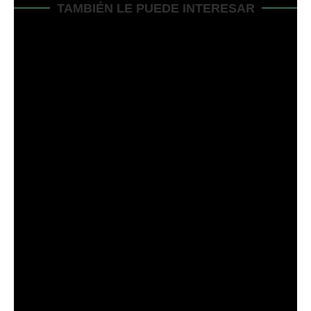
TAMBIÉN LE PUEDE INTERESAR
11 RAZONES POR LAS QUE SU CORTACÉSPED
ELÉCTRICO...
marzo 13, 2024