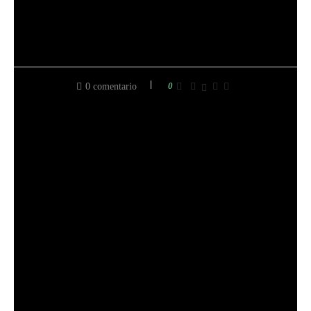
0
0 comentario
entrada anterior
¿QUÉ OCURRE SI PLANTAS SEMILLAS DE
PALOMITAS DE MAÍZ? LOS RESULTADOS PUEDEN
SORPRENDERLE
siguiente entrada
¿CONOCE LOS PROS Y LOS CONTRAS DEL
CÉSPED SAN AGUSTÍN?