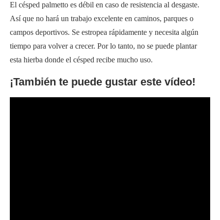
El césped palmetto es débil en caso de resistencia al desgaste.
Así que no hará un trabajo excelente en caminos, parques o
campos deportivos. Se estropea rápidamente y necesita algún
tiempo para volver a crecer. Por lo tanto, no se puede plantar
esta hierba donde el césped recibe mucho uso.
¡También te puede gustar este vídeo!
Preguntas frecuentes (FAQ)
¿Tolera la sombra la hierba Palmetto?
Sí, la hierba Palmetto tiene una alta tolerancia a la sombra. Esta
hierba puede vivir con 3 o 4 horas de luz solar directa y
permanecer verde.
¿Cuál es mejor, Floratam o Palmetto?
Palmetto es mejor que floratam porque Palmetto tiene mejor