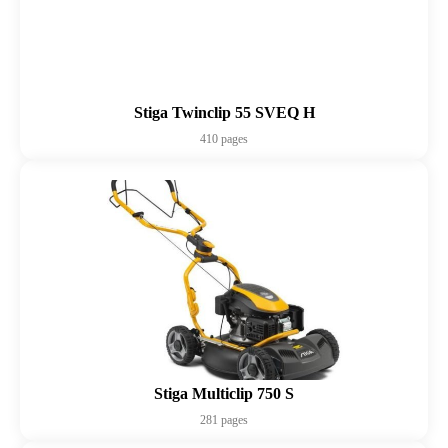
Stiga Twinclip 55 SVEQ H
410 pages
Stiga Multiclip 750 S
281 pages