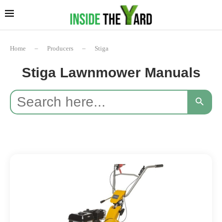
Home
–
Producers
–
Stiga
Stiga Lawnmower Manuals
Search
SEARCH BUTTON
for: